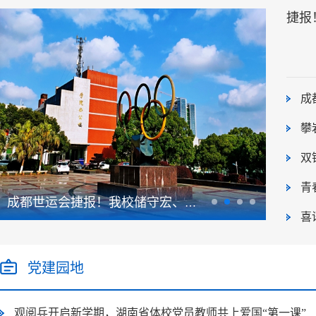
捷报
动会
成
揽
攀
国
双
拳
青
光
成都世运会捷报！我校储守宏、邓
攀岩人
招
喜
线
丽娟包揽速度攀岩男女双冠！
动员全
党建园地
观阅兵开启新学期，湖南省体校党员教师共上爱国“第一课”